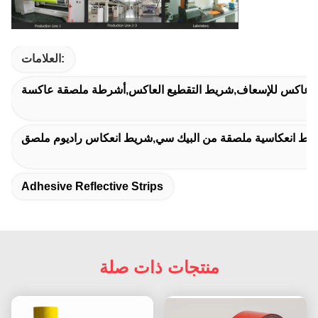
العلامات:
عاكس للإسعاف,شريط التقطيع العاكس,أشرطة ملصقة عاكسة
رائط انعكاسية ملصقة من البيك سي,شريط انعكاس راديوم ملصق
Adhesive Reflective Strips
منتجات ذات صلة