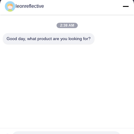
9:00-18:00
leonreflective
عنواننا
2:38 AM
عنوان الشركة
الطابق الثاني، مبنى D2، حديقة هوي العلوم والتكنولوجيا، منطقة
Good day, what product are you looking for?
التكنولوجيا العالية، هيفي، أنهوي، الصين
عنوان المصنع
حديقة شوشو الصناعية الحديثة، هواينان، أنوهاي، الصين
الهاتف
0086-13524216265
الصين جودة جيدة الصفائح العاكسة المنشورية المورد. حقوق الطبع
والنشر © -2026 Anhui Lu Zheng Tong New Material Technology
Co., Ltd. جميع الحقوق محفوظة