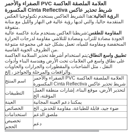
الصفراء والأحمر PVC العلامة الملصقة العاكسة
المكسورة Cinta Reflectiva شريط تحذير عاكس
الرؤية العالية:
هذا الشريط العاكس يستخدم تكنولوجيا العكس
المتقدمة حاليا، والتي لديها رؤية عالية في النهار والليل مع متانة
متفوقة.
المقاومة للطقس:
شريطنا العاكس يستخدم مادة عاكسة عالية
الجودة مضادة للتراب ومضادة للتلاشي مقاومة لدرجات الحرارة
المنخفضة ومقاومة للمياه، تعمل بشكل جيد في مجموعة متنوعة
من الظروف الجوية القاسية.
تطبيق واسع النطاق:
يتم استخدام أشرطة تحذير السلامة العاكسة
على نطاق واسع في العلامات تحت الأرض وهندسة البناء وأدوات
النقل ، مثل الشاحنات والمقطورات والجرارات والحاويات
والرافعات والمرحلة والحواجز ، إلخ.
الصفراء والأحمر PVC العلامة الملصقة العاكسة
اسم المنتج
المكسورة Cinta Reflectiva شريط تحذير عاكس
لتحذير الأرض، موقع البناء، إشارات منطقة العمل
التطبيقات
المؤقتة، الخ
يمكننا دعم العينة المجانية
العينة
ضوء جيد، قابلة للطباعة، مقاومة للخدش، الخ
الخصائص
ملصق الدعم
استخدامات
تخصيص
دعم
الحجم