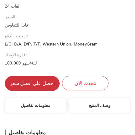
24 لفات
السعر:
قابل للتفاوض
شروط الدفع:
L/C، D/A، D/P، T/T، Western Union، MoneyGram
قدرة الإمداد:
100،000 لفة/شهر
نتحدث الآن
احصل على أفضل سعر
وصف المنتج
معلومات تفاصيل
معلومات تفاصيل