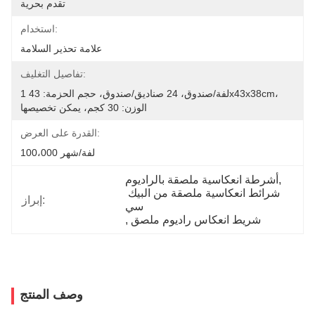
تقدم بحرية
استخدام:
علامة تحذير السلامة
تفاصيل التغليف:
1 لفة/صندوق، 24 صناديق/صندوق، حجم الحزمة: 43x43x38cm، 
الوزن: 30 كجم، يمكن تخصيصها
القدرة على العرض:
100،000 لفة/شهر
, 
أشرطة انعكاسية ملصقة بالراديوم
شرائط انعكاسية ملصقة من البيك 
إبراز:
سي
شريط انعكاس راديوم ملصق
, 
وصف المنتج