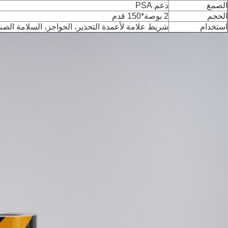
الصمغ
دعم PSA
الحجم
2 بوصة*150 قدم
استخدام
شريط علامة لأعمدة التحذير، الحواجز، السلامة الصنا