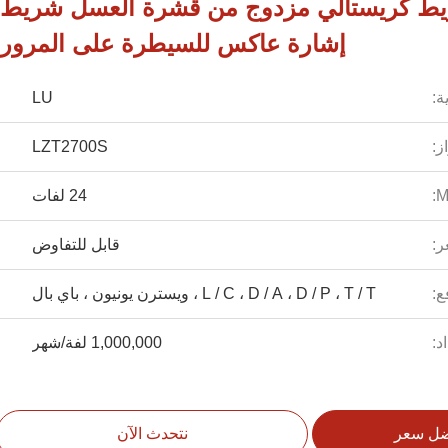
ريط كريستالي مزدوج من قشرة العسل شريط
إشارة عاكس للسيطرة على المرور
ة:
LU
ز:
LZT2700S
24 لفات
ر:
قابل للتفاوض
ع:
L / C ، D / A ، D / P ، T / T ، ويسترن يونيون ، باي بال
د:
1,000,000 لفة/شهر
ضل سعر
نتحدث الآن