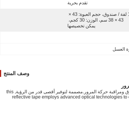
تقدم بحرية
1 لفة / صندوق، حجم العبوة: 43 × 
43 × 38 سم، الوزن: 30 كجم، 
يمكن تخصيصها
ة العسل
وصف المنتج
رور
شريط العلامة العاكس للسيطرة على حركة المرور هو مادة أداء عالية للسلامة مصممة للاستخدام في مجموعة متنوعة من سيناريوهات الطرق ومراقبة حركة المرور.مصممة لتوفير أقصى قدر من الرؤية, this
reflective tape employs advanced optical technologies to e