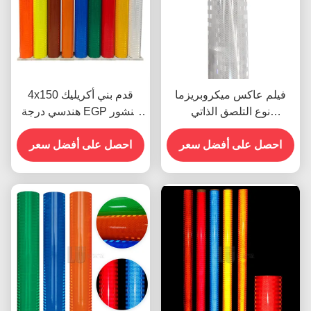
فيلم عاكس ميكروبريزما
4x150 قدم بني أكريليك
نوع التلصق الذاتي
هندسي درجة EGP منشور
الألومنيزيم Egp
عاكس للضوء فينيل لافتات
احصل على أفضل سعر
الطرق
احصل على أفضل سعر