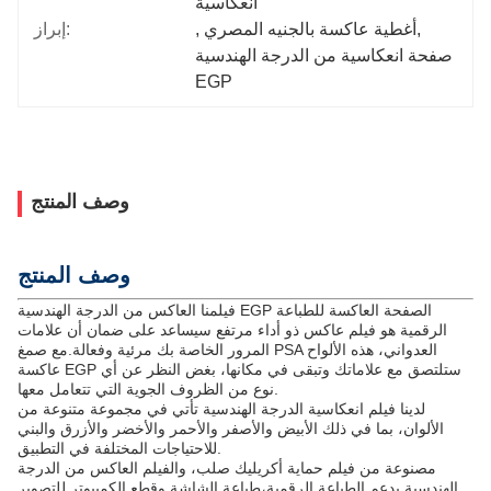
انعكاسية
, 
أغطية عاكسة بالجنيه المصري
, 
إبراز:
صفحة انعكاسية من الدرجة الهندسية 
EGP
وصف المنتج
وصف المنتج
فيلمنا العاكس من الدرجة الهندسية EGP الصفحة العاكسة للطباعة
الرقمية هو فيلم عاكس ذو أداء مرتفع سيساعد على ضمان أن علامات
المرور الخاصة بك مرئية وفعالة.مع صمغ PSA العدواني، هذه الألواح
عاكسة EGP ستلتصق مع علاماتك وتبقى في مكانها، بغض النظر عن أي
نوع من الظروف الجوية التي تتعامل معها.
لدينا فيلم انعكاسية الدرجة الهندسية تأتي في مجموعة متنوعة من
الألوان، بما في ذلك الأبيض والأصفر والأحمر والأخضر والأزرق والبني
للاحتياجات المختلفة في التطبيق.
مصنوعة من فيلم حماية أكريليك صلب، والفيلم العاكس من الدرجة
الهندسية يدعم الطباعة الرقمية،طباعة الشاشة وقطع الكمبيوتر للتصوير