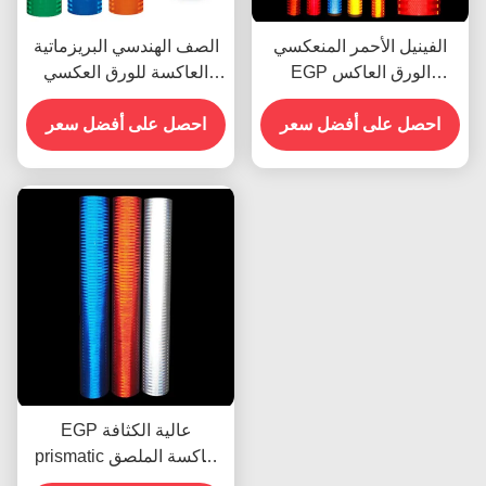
الفينيل الأحمر المنعكسي
الصف الهندسي البريزماتية
EGP الورق العاكس
العاكسة للورق العكسي
للطباعة UV للمذيب البيئي
لعلامات المرور
احصل على أفضل سعر
احصل على أفضل سعر
EGP عالية الكثافة
prismatic عاكسة الملصق
الفينيل الصفحة فيلم المواد