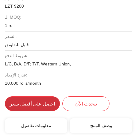
LZT 9200
الـ MOQ:
1 roll
السعر:
قابل للتفاوض
شروط الدفع:
L/C, D/A, D/P, T/T, Western Union,
قدرة الإمداد:
10,000 rolls/month
نتحدث الآن
احصل على أفضل سعر
وصف المنتج
معلومات تفاصيل