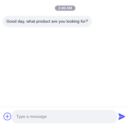
2:46 AM
عنوان الشركة
الطابق الثاني، مبنى D2، حديقة هوي العلوم والتكنولوجيا، منطقة
Good day, what product are you looking for?
التكنولوجيا العالية، هيفي، أنهوي، الصين
عنوان المصنع
حديقة شوشو الصناعية الحديثة، هواينان، أنوهاي، الصين
الهاتف
0086-13524216265
الصين جودة جيدة الصفائح العاكسة المنشورية المورد. حقوق الطبع
والنشر © -2026 Anhui Lu Zheng Tong New Material Technology
Co., Ltd. جميع الحقوق محفوظة
خريطة الموقع
|
سياسة الخصوصية