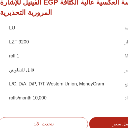
الشريحة العاكسة العكسية عالية الكثافة EGP الفينيل للإشارة
المرورية التحذيرية
ة:
LU
ز:
LZT 9200
1 roll
ر:
قابل للتفاوض
ع:
L/C, D/A, D/P, T/T, Western Union, MoneyGram
د:
10,000 rolls/month
ضل سعر
نتحدث الآن