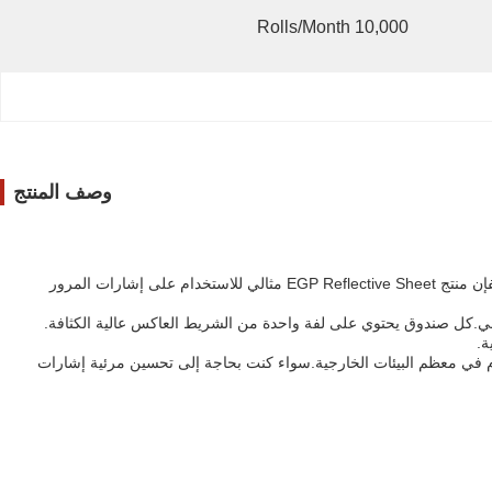
10,000 Rolls/month
وصف المنتج
هذا الشريط العاكس مصمم للتطبيقات الخارجية وله سطح عاكس عالي الكثافة يعكس الضوء إلى مصدرهمما يجعلها مرئية للغاية حتى في ظروف الضوء الضعيفإن منتج EGP Reflective Sheet مثالي للاستخدام على إشارات المرور
مئوية (64.4-82.4 درجة فهرنهايت) ، مما يجعله مناسبًا للاستخدام في معظم البيئات الخارجية.سواء كنت بحاجة إلى تحسين مرئية إشارات