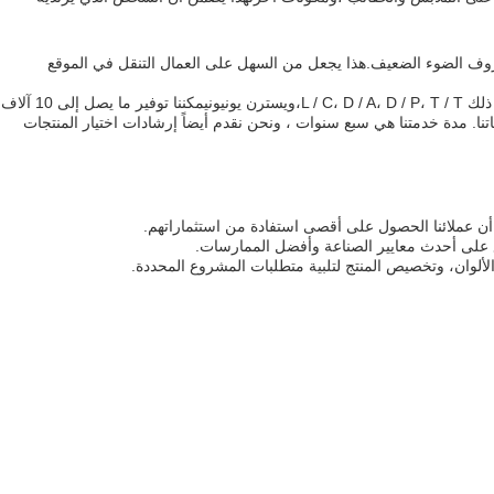
ية حتى في ظروف الضوء الضعيف.هذا يجعل من السهل على العمال التنقل في الموقع
الشريحة العاكسة لـ LU LZT 9200 EGP متوفرة للشراء بكمية الطلب الأدنى من لفة واحدة. السعر قابل للتفاوض، ونحن نقبل شروط الدفع المختلفة، بما في ذلك L / C، D / A، D / P، T / T،ويسترن يونيونيمكننا توفير ما يصل إلى 10 آلاف
نا. مدة خدمتنا هي سبع سنوات ، ونحن نقدم أيضاً إرشادات اختيار المنتجات
طلاع على أحدث معايير الصناعة وأفضل الممارسات.
ألوان، وتخصيص المنتج لتلبية متطلبات المشروع المحددة.