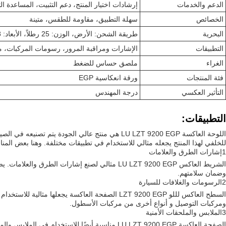
الدعم والخدمات
إرشادات اختيار المنتج، دعم التثبيت، المساعدة ال
الخصائص
سهلة التطبيق، مقاومة للطقس، متينة
البحرية
طريقة الشحن: الأرض، الوزن: 25 رطلاً، الأبعاد: 48 × 16 × 16، صندوق الشحن: الورق المقوى، الكمية: 1 لفة لكل صندوق
التطبيقات
الإشارات ومراقبة المرور، رسومات المركبات، م
الغراء
ملصق حساس للضغط
فئة المنتجات
ورقة انعكاسية EGP
التأثير العكسي
درجة المهندس
التطبيقات:
اللوحة العاكسة LU LZT 9200 EGP هي منتج عالي ا
للخلفي لهذا المنتج يجعله مثالي للاستخدام في تطبيقات مختلفة. وهنا بعض المناسبات والسيناريو
1إشارات الطرق والعلامات
الشريط العاكس LU LZT 9200 EGP مثالي لصنع إ
وضمان سلامتهم.
2الرسومات والغلافات للسيارة
السطح العاكس لللو LZT 9200 EGP الصفحة العاكسة
ومركبات التوصيل و أنواع أخرى من مركبات الأسطول.
3الملابس والملحقات الأمنية
الصفحة العاكسة LU LZT 9200 EGP مناسبة أيضًا 