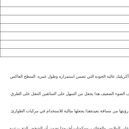
صنوع من مادة أكريليك عالية الجودة التي تضمن استمراره وطول عمره. السطح العاكس
 حتى في ظروف الضوء الضعيف.هذا يجعل من السهل على السائقين التنقل على الطرق
جذابة يمكن رؤيتها من مسافة بعيدةهذا يجعلها مثالية للاستخدام في مركبات الطوارئ
يمكن أن تخيط على الملابس والحقائب ،ومكونات أخرىهذا يضمن أن الشخص الذي يرتديه