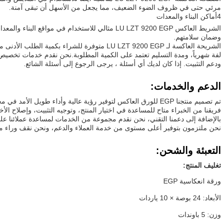
مرئي حتى في ظروف الضوء الضعيف، مما يجعل من الأسهل أن تبقى آمنة.
4أماكن البناء والمعدات
الشريط العاكس LU LZT 9200 EGP مثالي للاستخد
وضمان سلامتهم.
لفة شهرياً، ومدة التسليم تعتمد على الكمية المطلوبة.نحن نقدم خدمات تخصيص ا
ودعم التثبيت. إذا كان لديك أي أسئلة ، يرجى الرجوع إلى أسئلة الشائع.
الدعم والخدمات:
تم تصميم منتجنا EGP للورق العاكس لتوفير رؤية عالية وأداء طويل الأمد في مجموعة متنوعة من التطبيقات.نحن نقدم الدعم التقني الشامل والخدمات لضمان أن عملائنا الحصول على أقصى استفادة من استثماراتهم.
فريقنا من الخبراء متاح للمساعدة في اختيار المنتج، وتوجيه التثبيت، وإصلاح ال
بالإضافة إلى دعمنا التقني، نحن نقدم مجموعة من الخدمات لمساعدة عملائنا عل
نحن ملتزمون بتوفير أعلى مستوى من خدمة العملاء والدعم، ونحن نقف وراء م
التعبئة والشحن:
تغليف المنتج:
ورقة انعكاسية EGP
الأبعاد: 24 بوصة × 10 ياردات
وزن: 5 باوندات