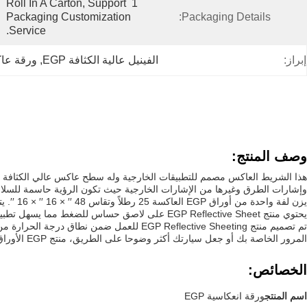
1 Roll In A Carton, Support 
Packaging Customization 
Packaging Details:
Service.
إبراز:
الفينيل عالية الكثافة EGP
, 
ورقة عاكسة ل
وصف المنتج:
وإشارات الطرق وغيرها من الإشارات الخارجية حيث تكون الرؤية حاسمة للسلام
يزن لفة واحدة من أوراق EGP العاكسة 25 رطلاً وتقاس 48 ′′ × 16 ′′ × 16 ′′. يتم شحنها في صندوق من الورق المقوى المموج عن طريق طريقة الشحن الأرضي.كل صندوق يحتوي على لفة واحدة من الشريط العاكس عالية الكثافة.
يحتوي منتج EGP Reflective Sheet على لاصق حساس للضغط مما يسهل تطبيقه على أي سطح تقريبًا.مما يجعلها مثالية للاستخدام في البيئات الخارجية القاسية.
المرور الخاصة بك أو جعل سيارتك أكثر وضوحا على الطريق، منتج EGP الأوراق العاكسة هو حل موثوق وفعال.
الخصائص:
اسم المنتج
ورقة انعكاسية EGP