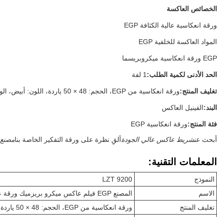
الخصائص العاكسة
ورقة انعكاسية عالية الكثافة EGP
المواد العاكسة للخلفية EGP
EGP ورقة انعكاسية ميكروبريسما
الحد الأدنى لكمية الطلب:
1 لفة
تغليف المنتج:
ورقة انعكاسية من EGP، الحجم: 48 × 50 ياردة، اللون: أبيض، الوزن: 25 رطلاً، الكمية: 1 لفة لكل صندوق
البند:
الفينيل العاكس
فئة المنتج:
ورقة انعكاسية EGP
أبحث عن
شريط عاكس عالي الجودة
ألقِ نظرة على ورقة التفكير الخاصة بنا
مصنع 
المعلمات التقنية:
النموذج
LZT 9200
الاسم
المصنع EGP فيلم عاكس ميكرو بريزميك ورقة عاكسة رجعية لعلامة المرور
تغليف المنتج
ورقة انعكاسية من EGP، الحجم: 48 × 50 ياردة، اللون: أبيض، الوزن: 25 رطلاً، الكمية: 1 لفة لكل صندوق