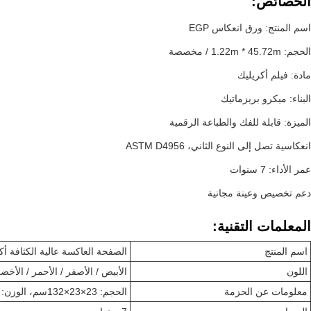
الخصائص:
اسم المنتج: ورق انعكاس EGP
الحجم: 1.22m * 45.72m / مخصصة
مادة: فيلم أكريليك
البناء: ميكرو بريزماتيك
الميزة: قابلة للفك والطباعة الرقمية
انعكاسية تصل إلى النوع الثاني، ASTM D4956
عمر الأداء: 7 سنوات
دعم تخصيص وعينة مجانية
المعلمات التقنية:
اسم المنتج
الصفحة العاكسة عالية الكثافة أكريليك EGP مع التصنيف اله
اللون
الأبيض / الأصفر / الأحمر / الأخضر
معلومات عن الحزمة
الحجم: 23×23×132سم، الوزن: 32 كجم، يمكن تخصيصه