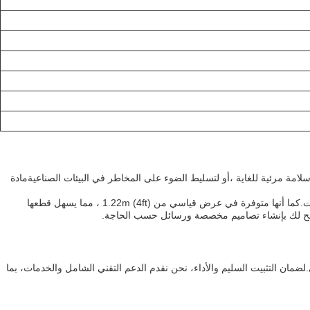
 إشارة سلامة مرئية للغاية ،أو لتسليط الضوء على المخاطر في البيئات الصناعيةمادة
يتوفر هذا المنتج من الألوان المختلفة، بما في ذلك الأبيض، الأصفر، الأحمر، الأخضر، الأزرق، البرتقالي، البني، والأصفر الفلورسنت الأخضر والبرتقالي الفلورسنت.كما أنها متوفرة في عرض قياسي من 1.22m (4ft) ، مما يسهل قطعها
مان التثبيت السليم والأداء، نحن نقدم الدعم التقني الشامل والخدمات، بما