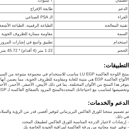
الضمان
7 سنوات
الدعم
طابعة الإفراج
الغراء
الـ PSA الصناعي
تقنية المعالجة
الطباعة الرقمية، الطباعة الأشع
السمة
مقاومة ممتازة للظروف الجوية
استخدام
تطبيق واسع في إشارات المرور 
الحجم
1.22 متر (4 أقدام) * 45.72 متر (150 قدم)
التطبيقات:
منتج اللوحة العاكسة LU EGP مناسب للاستخدام في مجموع
الألواح العاكسة EGP هي متينة للغاية ومقاومة للظروف الجوية، مما يضمن أنها ستوفر أداء طويل الأمد حتى في البيئات الخارجية القاسية.
وتخصيصها لتتناسب مع احتياجاتك المحددةالمنتج المزود بالصفائح العاكسة لـ LU EGP يأتي مع فيلم واقي سطحي صلب يمكن تمزيقه والطباعة رقمية، مما يسمح لك بإنشاء تصاميم مخصصة ورسائل حسب الحاجة.
الدعم والخدمات:
تم تصميم منتجنا للورق العاكس البريزماتي لتوفير أقصى قدر من الرؤية والسلا
في ذلك:
- إرشادات لاختيار الدرجة المناسبة للورق العاكس لتطبيقك المحدد
- توفير عينة مجانية من ورقة العاكسة لمراقبة الجودة الخاصة بك