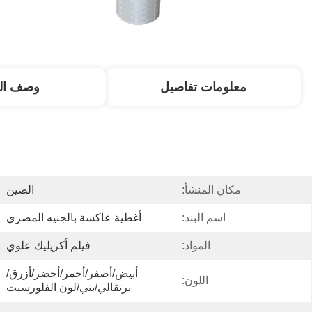
معلومات تفاصيل
وصف الم
مكان المنشأ:
الصين
اسم البند:
أغطية عاكسة بالجنيه المصري
المواد:
فيلم أكريليك علوي
أبيض/أصفر/أحمر/أخضر/أزرق/
اللون:
برتقالي/بني/لون الفلورسنت