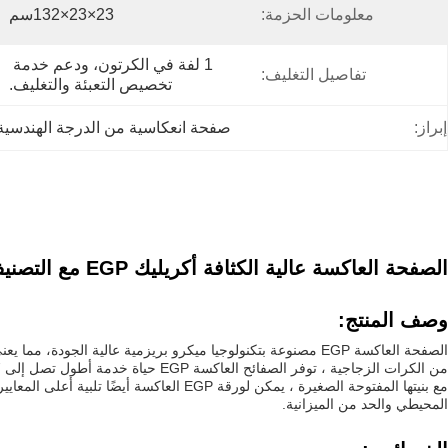
معلومات الحزمة:
23×23×132سم
1 لفة في الكرتون، ودعم خدمة 
تفاصيل التغليف:
تخصيص التعبئة والتغليف.
إبراز:
صفحة انعكاسية من الدرجة الهندسية
الصفحة العاكسة عالية الكثافة أكريليك EGP مع التصنيف الهندسي العكسي
وصف المنتج:
الصفحة العاكسة EGP مصنوعة بتكنولوجيا ميكرو بريزمية عالية
من الكرات الزجاجية ، توفر الصفائح العاكسة EGP حياة خدمة أطول تصل إلى 7 سنوات ،ضمان أن علاماتك ستظل مرئية وفعالة لسنوات قادمة.
المحيطي والحد من الميزانية.