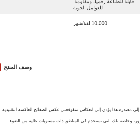
قابلة للطباعة رقميا، ومقاومة 
للعوامل الجوية
10،000 لفة/شهر
وصف المنتج
رة أخرى إلى مصدره.هذا يؤدي إلى انعكاس متفوقعلى عكس الصفائح العاكسة التقليدية
المعايير للضوء والاحتفاظ بالألوان ضمن نطاق EGP.هذا يجعلها خيار مثالي لعلامات المرور، وخاصة تلك التي تستخدم في المناطق ذات مستويات عالية من الضوء