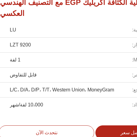
الصفحة العاكسة عالية الكثافة أكريليك EGP مع التصنيف الهندسي
العكسي
ة:
LU
ز:
LZT 9200
1 لفة
ر:
قابل للتفاوض
ع:
L/C، D/A، D/P، T/T، Western Union، MoneyGram
د:
10،000 لفة/شهر
ضل سعر
نتحدث الآن