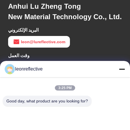
Anhui Lu Zheng Tong
New Material Technology Co., Ltd.
البريد الإلكتروني
leon@lureflective.com
وقت العمل
9:00-18:00
leonreflective
عنواننا
3:25 PM
عنوان الشركة
الطابق الثاني، مبنى D2، حديقة هوي العلوم والتكنولوجيا، منطقة
Good day, what product are you looking for?
التكنولوجيا العالية، هيفي، أنهوي، الصين
عنوان المصنع
حديقة شوشو الصناعية الحديثة، هواينان، أنوهاي، الصين