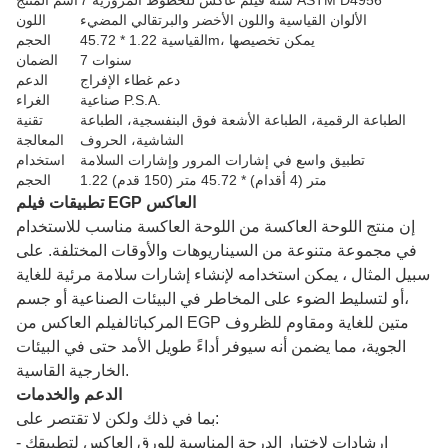
7 سنة فيلم عاكس للخطوط المرورية ASTM D4956
اسم المنتج
الألوان القياسية واللون الأخضر والبرتقالي المضيء
اللون
القياسية 1.22 * 45.72m، يمكن تخصيصها
الحجم
7 سنوات
الضمان
دعم غطاء الإفراج
الدعم
صناعية P.S.A.
الغراء
الطباعة الرقمية، الطباعة الأشعة فوق البنفسجية، الطباعة
تقنية
الشاشية، الحروف
المعالجة
تطبيق واسع في إشارات المرور وإشارات السلامة
استخدام
1.22 متر (4 أقدام) * 45.72 متر (150 قدم)
الحجم
تطبيقات فيلم EGP العاكس
إن منتج اللوحة العاكسة من اللوحة العاكسة مناسب للاستخدام
في مجموعة متنوعة من السيناريوهات والأوقات المختلفة. على
سبيل المثال ، يمكن استخدامه لإنشاء إشارات سلامة مرئية للغاية
،أو لتسليط الضوء على المخاطر في البيئات الصناعية أو جسم
المركباتالفيلم العاكس من EGP متين للغاية ومقاوم للظروف
الجوية، مما يضمن أنه سيوفر أداءً طويل الأمد حتى في البيئات
الخارجية القاسية.
الدعم والخدمات
بما في ذلك ولكن لا تقتصر على:
- إرشادات لاختيار الدرجة المناسبة للورق العاكس لتطبيقك