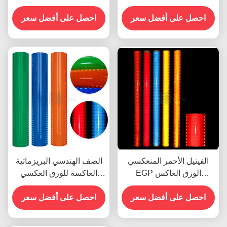
الألومنيزيم Egp
عاكس للضوء فينيل لافتات
احصل على أفضل سعر
الطرق
احصل على أفضل سعر
الفينيل الأحمر المنعكسي
الصف الهندسي البريزماتية
EGP الورق العاكس
العاكسة للورق العكسي
للطباعة UV للمذيب البيئي
لعلامات المرور
احصل على أفضل سعر
احصل على أفضل سعر