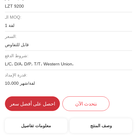
LZT 9200
الـ MOQ:
1 لفة
السعر:
قابل للتفاوض
شروط الدفع:
L/C، D/A، D/P، T/T، Western Union،
قدرة الإمداد:
10،000 لفة/شهر
نتحدث الآن
احصل على أفضل سعر
وصف المنتج
معلومات تفاصيل