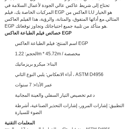
تحتاج إلى شريط عاكس عالي الجودة لأعمال السلامة في
المركبات الخاصة بك، فيلم EGP العاكس من LU هو الخيار
المثالي.مع أدائها المتفوق، والمتانة، والرؤية، هذا الفيلم العاكس
EGP هو متأكد من تلبية جميع احتياجاتك وتجاوز توقعاتك.
خصائص فيلم الطباعة العاكس EGP
اسم المنتج: فيلم الطباعة العاكس EGP
الحجم: 1.22m * 45.72m / مخصصة
البناء: ميكرو بريزماتيك
أداء الانعكاس: يلبي النوع الثاني ، ASTM D4956
عمر الأداء: 7 سنوات
دعم تخصيص التيار السفلي والعينة المجانية
التطبيق: إشارات المرور، إشارات التحذير الصناعية، أشرطة
الضوء للسيارة
المعلمات التقنية