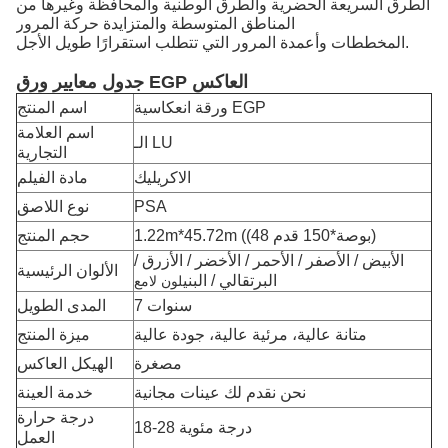
الطرق السريعة الحضرية والطرق الوطنية والمحافظة وغيرها من
المناطق المتوسطة والمتزايدة حركة المرور
المخططات وأعمدة المرور التي تتطلب استقرارًا طويل الأجل.
جدول معايير ورق EGP العاكس
ورقة انعكاسية EGP
اسم المنتج
اسم العلامة
الـ LU
التجارية
الاكريليك
مادة الفيلم
PSA
نوع اللاصق
)
48 بوصة*150 قدم
1.22m*45.72m ((
حجم المنتج
الأبيض / الأصفر / الأحمر / الأخضر / الأزرق /
الألوان الرئيسية
البرتقالي / البني
لون لامع
7 سنوات
المدى الطويل
متانة عالية، مرئية عالية، جودة عالية
ميزة المنتج
مصغرة
الهيكل العاكس
نحن نقدم لك عينات مجانية
خدمة العينة
درجة حرارة
18-28 درجة مئوية
العمل