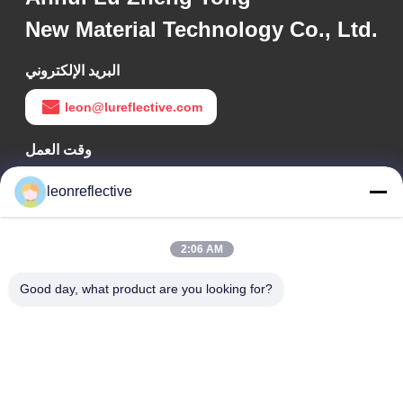
New Material Technology Co., Ltd.
البريد الإلكتروني
leon@lureflective.com
وقت العمل
9:00-18:00
leonreflective
عنواننا
2:06 AM
عنوان الشركة
الطابق الثاني، مبنى D2، حديقة هوي العلوم والتكنولوجيا، منطقة
Good day, what product are you looking for?
التكنولوجيا العالية، هيفي، أنهوي، الصين
عنوان المصنع
حديقة شوشو الصناعية الحديثة، هواينان، أنوهاي، الصين
الهاتف