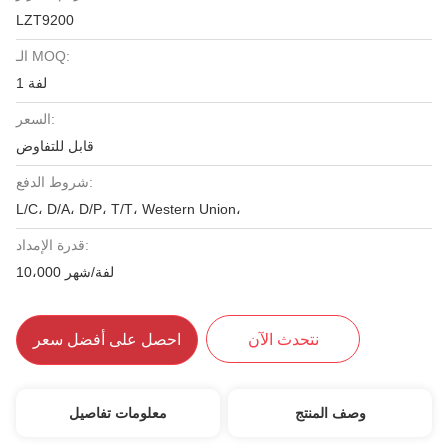
LZT9200
الـ MOQ:
1 لفة
السعر:
قابل للتفاوض
شروط الدفع:
L/C، D/A، D/P، T/T، Western Union،
قدرة الإمداد:
10،000 لفة/شهر
نتحدث الآن
احصل على أفضل سعر
وصف المنتج
معلومات تفاصيل