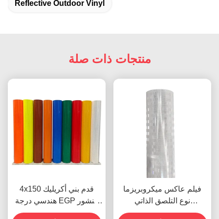
Reflective Outdoor Vinyl
منتجات ذات صلة
فيلم عاكس ميكروبريزما
4x150 قدم بني أكريليك
نوع التلصق الذاتي
هندسي درجة EGP منشور
الألومنيزيم Egp
عاكس للضوء فينيل لافتات