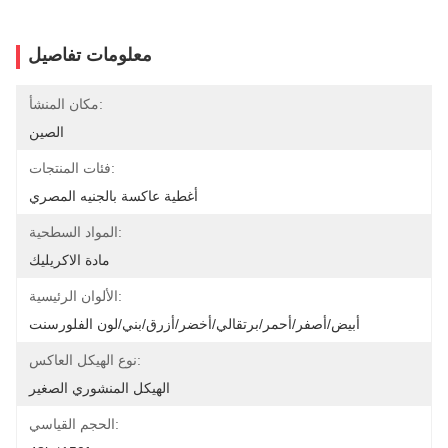
معلومات تفاصيل
مكان المنشأ:
الصين
فئات المنتجات:
أغطية عاكسة بالجنيه المصري
المواد السطحية:
مادة الاكريليك
الألوان الرئيسية:
أبيض/أصفر/أحمر/برتقالي/أخضر/أزرق/بني/لون الفلورسنت
نوع الهيكل العاكس:
الهيكل المنشوري الصغير
الحجم القياسي: